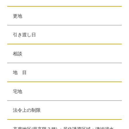
更地
引き渡し日
相談
地 目
宅地
法令上の制限
高度地区(最高限３種) ・居住誘導区域・津波浸水