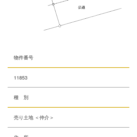
物件番号
11853
種 別
売り土地 ＜仲介＞