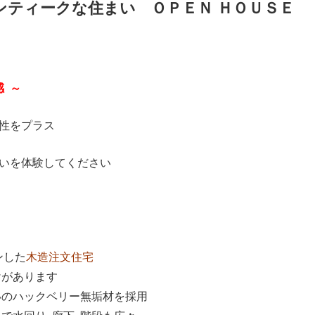
ンティークな住まい ＯＰＥＮ ＨＯＵＳＥ
 ～
性をプラス
いを体験してください
ンした
木造注文住宅
けがあります
いのハックベリー無垢材を採用