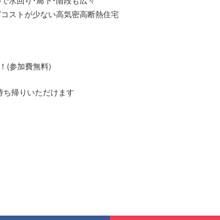
で水回り･廊下･階段も広々
グコストが少ない高気密高断熱住宅
(参加費無料)
ち帰りいただけます