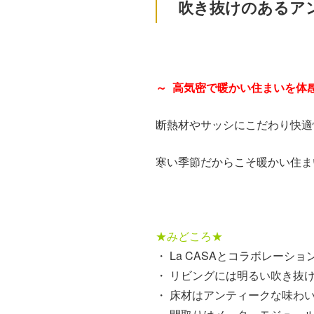
吹き抜けのあるア
～ 高気密で暖かい住まいを体感
断熱材やサッシにこだわり快適
寒い季節だからこそ暖かい住ま
★みどころ★
・ La CASAとコラボレーショ
・ リビングには明るい吹き抜
・ 床材はアンティークな味わ