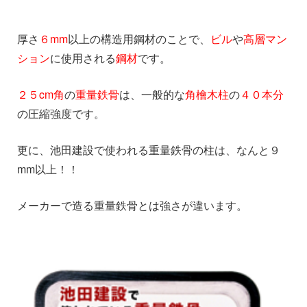
厚さ
６mm
以上の構造用鋼材のことで、
ビル
や
高層マン
ション
に使用される
鋼材
です。
２５cm角
の
重量鉄骨
は、一般的な
角檜木柱
の
４０本分
の圧縮強度です。
更に、池田建設で使われる重量鉄骨の柱は、なんと９
mm以上！！
メーカーで造る重量鉄骨とは強さが違います。