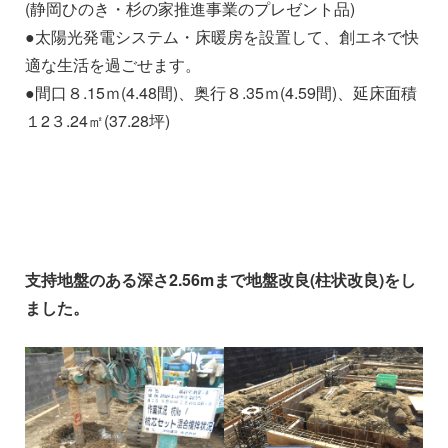
(静岡ひのき・杉の家推進事業のプレゼント品)
●太陽光発電システム・床暖房を設置して、創エネで快
適な生活を過ごせます。
●間口８.15ｍ(4.48間)、奥行８.35ｍ(4.59間)、延床面積
１2３.24㎡(37.28坪)
支持地盤のある深さ2.56mまで地盤改良(柱状改良)をし
ました。