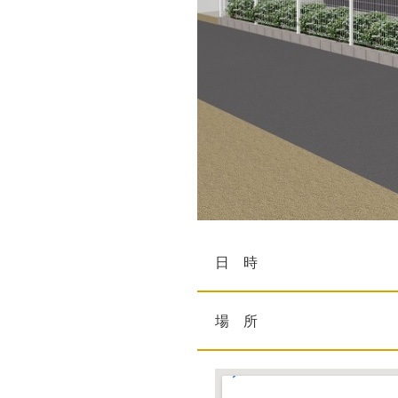
日 時
場 所