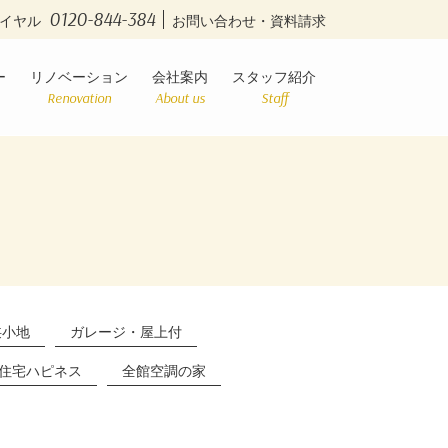
0120-844-384
イヤル
お問い合わせ・資料請求
ー
リノベーション
会社案内
スタッフ紹介
Renovation
About us
Staff
狭小地
ガレージ・屋上付
住宅ハピネス
全館空調の家