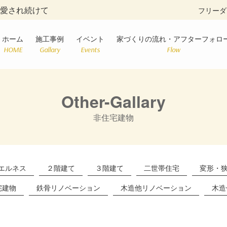
に愛され続けて
フリーダ
ホーム
施工事例
イベント
家づくりの流れ・アフターフォロ
HOME
Gallary
Events
Flow
Other-Gallary
非住宅建物
エルネス
２階建て
３階建て
二世帯住宅
変形・
宅建物
鉄骨リノベーション
木造他リノベーション
木造