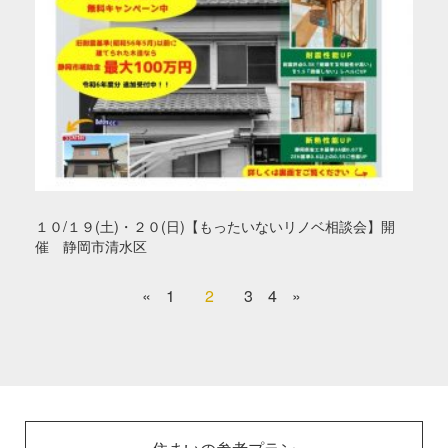
１０/１９(土)・２０(日)【もったいないリノベ相談会】開
催 静岡市清水区
«
1
2
3
4
»