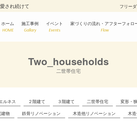
に愛され続けて
フリーダ
ホーム
施工事例
イベント
家づくりの流れ・アフターフォロ
HOME
Gallary
Events
Flow
Two_households
二世帯住宅
エルネス
２階建て
３階建て
二世帯住宅
変形・
宅建物
鉄骨リノベーション
木造他リノベーション
木造