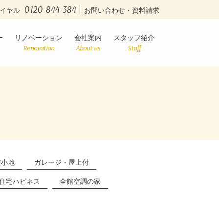
0120-844-384
イヤル
お問い合わせ・資料請求
ー
リノベーション
会社案内
スタッフ紹介
Renovation
About us
Staff
狭小地
ガレージ・屋上付
住宅ハピネス
全館空調の家