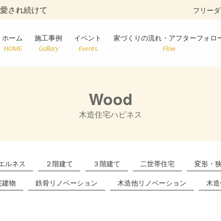
に愛され続けて
フリーダ
ホーム
施工事例
イベント
家づくりの流れ・アフターフォロ
HOME
Gallary
Events
Flow
Wood
木造住宅ハピネス
エルネス
２階建て
３階建て
二世帯住宅
変形・
宅建物
鉄骨リノベーション
木造他リノベーション
木造