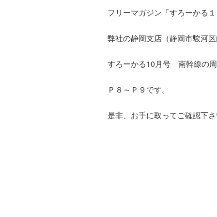
フリーマガジン「すろーかる１
弊社の静岡支店（静岡市駿河区
すろーかる10月号 南幹線の
Ｐ８～Ｐ９です。
是非、お手に取ってご確認下さ